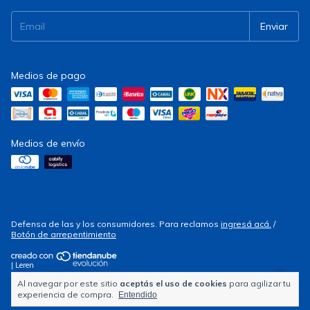
Medios de pago
Medios de envío
Defensa de las y los consumidores. Para reclamos
ingresá acá.
/
Botón de arrepentimiento
| Leren
Al navegar por este sitio
aceptás el uso de cookies
para agilizar tu
Copyright Electrocity - 2026. Todos los derechos reservados.
experiencia de compra.
Entendido