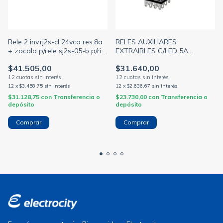
Rele 2 inv.rj2s-cl 24vca res.8a
RELES AUXILIARES
+ zocalo p/rele sj2s-05-b p/riel
EXTRAIBLES C/LED 5A
din (AEA)
220VCA -BOB 220VCA
$41.505,00
$31.640,00
(SASSIN)
12
x
$3.458,75
sin interés
12
x
$2.636,67
sin interés
$31.128,75
con
Transferencia o
$23.730,00
con
Transferencia o
depósito
depósito