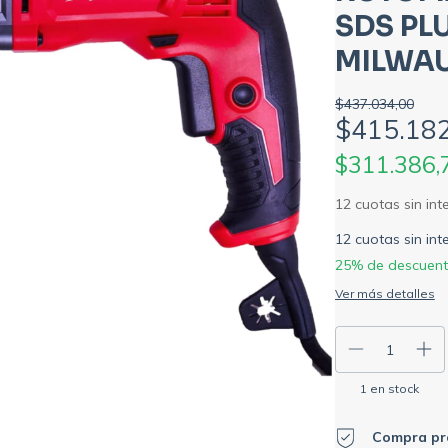
SDS PL
MILWAU
$437.034,00
$415.18
$311.386
12
cuotas sin in
25% de descuen
Ver más detalles
1
en stock
Compra pr