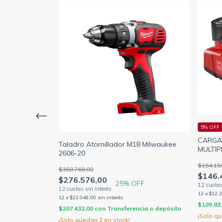
5% OFF
CARGA
Taladro Atornillador M18 Milwaukee
MULTIP
2606-20
+ Atornillador
MILWA
$154.15
kee 2497-259A
$368.768,00
$146.
$276.576,00
25
% OFF
12
x
$12.
F
12
x
$23.048,00
sin interés
$109.83
$207.432,00
con
Transferencia o depósito
¡Solo q
¡Solo quedan
2
en stock!
encia o depósito