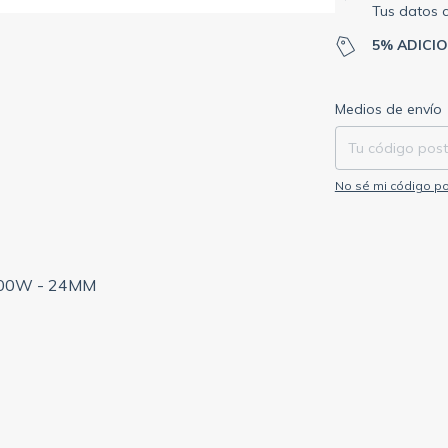
Tus datos 
5% ADICI
Entregas para el C
Medios de envío
No sé mi código po
800W - 24MM