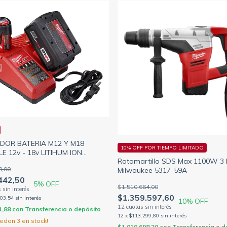
DOR BATERIA M12 Y M18
10% OFF POR TIEMPO LIMITADO
LE 12v - 18v LITIHUM ION
Rotomartillo SDS Max 1100W 3
UKEE
0,00
Milwaukee 5317-59A
442,50
5
% OFF
$1.510.664,00
$1.359.597,60
203,54
sin interés
10
% OFF
1,88
con
Transferencia o depósito
12
x
$113.299,80
sin interés
uedan
3
en stock!
$1.019.698,20
con
Transferencia o d