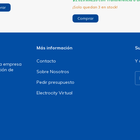
¡Solo quedan
3
en stock!
Más información
Su
Contacto
Y 
una empresa
ción de
Sobre Nosotros
Pedir presupuesto
Electrocity Virtual