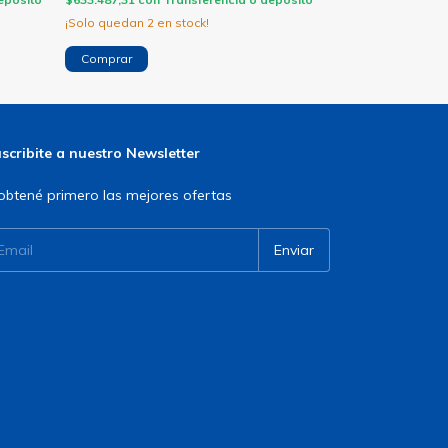
¡Solo quedan
2
en stock!
¡Solo quedan
2
en
Comprar
scribite a nuestro Newsletter
obtené primero las mejores ofertas