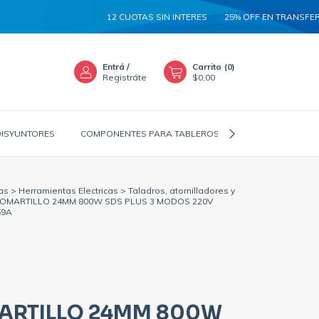
12 CUOTAS SIN INTERES
25% OFF EN TRANSFERENCIA
Entrá
/
Carrito
(
0
)
Registráte
$0,00
DISYUNTORES
COMPONENTES PARA TABLEROS
CANALIZADORES
as
>
Herramientas Electricas
>
Taladros, atornilladores y
OMARTILLO 24MM 800W SDS PLUS 3 MODOS 220V
59A
ARTILLO 24MM 800W