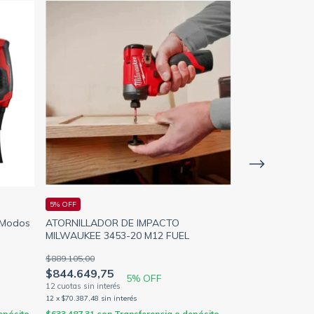
5% OFF
5% OFF
 Modos
ATORNILLADOR DE IMPACTO
Bateria Milwauk
MILWAUKEE 3453-20 M12 FUEL
4811-1835
$889.105,00
$276.376,00
$844.649,75
$262.557,20
5
% OFF
12
x
$70.387,48
sin interés
12
x
$21.879,77
sin 
epósito
$633.487,31
con
Transferencia o depósito
$196.917,90
con