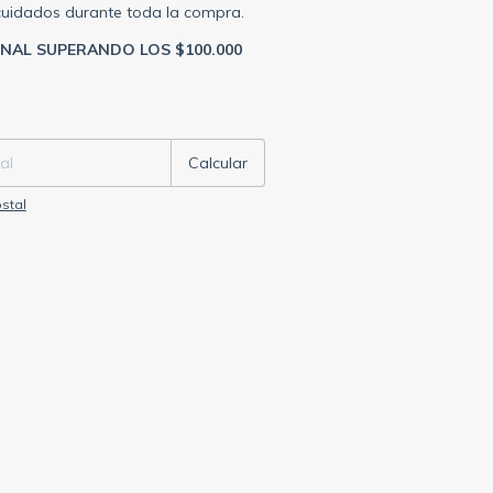
cuidados durante toda la compra.
ONAL SUPERANDO LOS $100.000
P:
Cambiar CP
Calcular
stal