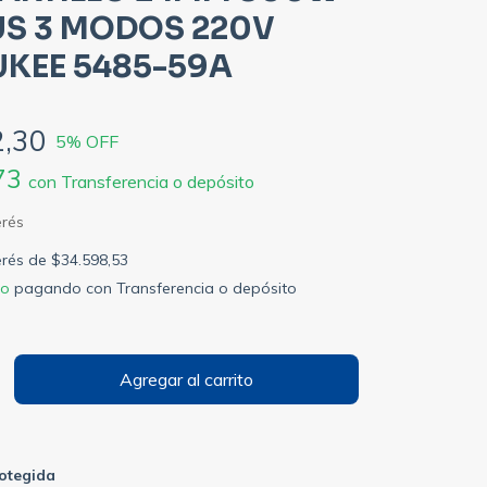
US 3 MODOS 220V
KEE 5485-59A
2,30
5
% OFF
,73
con
Transferencia o depósito
terés de
$34.598,53
to
pagando con Transferencia o depósito
otegida