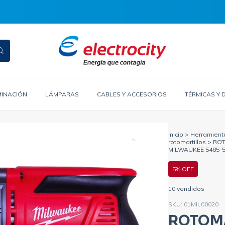
MINACIÓN
LÁMPARAS
CABLES Y ACCESORIOS
TÉRMICAS Y 
Inicio
>
Herramient
rotomartillos
>
ROT
MILWAUKEE 5485-
5% OFF
10 vendidos
SKU:
01MIL00020
ROTOM