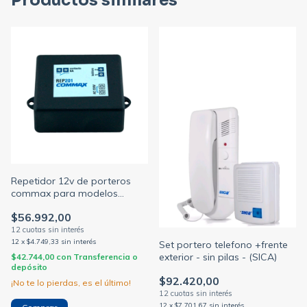
Productos similares
Repetidor 12v de porteros
commax para modelos
dp101 y dp201ra (COMMAX)
$56.992,00
12
x
$4.749,33
sin interés
Set portero telefono +frente
exterior - sin pilas - (SICA)
$42.744,00
con
Transferencia o
depósito
$92.420,00
¡No te lo pierdas, es el último!
12
x
$7.701,67
sin interés