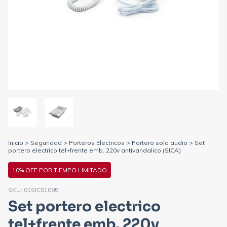
Inicio
>
Seguridad
>
Porteros Electricos
>
Portero solo audio
>
Set
portero electrico tel+frente emb. 220v antivandalico (SICA)
10% OFF POR TIEMPO LIMITADO
SKU:
01SIC01095
Set portero electrico
tel+frente emb. 220v