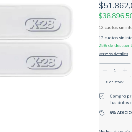
$51.862,
$38.896,5
12
cuotas sin in
25% de descuen
Ver más detalles
6
en stock
Compra pr
Tus datos 
5% ADICI
Entregas para el C
Medios de envío