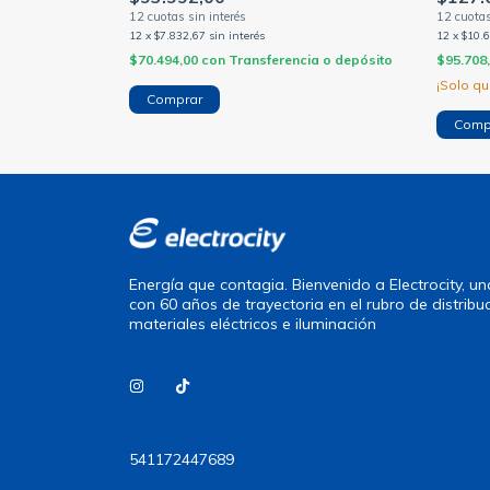
12
x
$7.832,67
sin interés
12
x
$10.
$70.494,00
con
Transferencia o depósito
$95.708
¡Solo q
Energía que contagia. Bienvenido a Electrocity, 
con 60 años de trayectoria en el rubro de distribu
materiales eléctricos e iluminación
541172447689