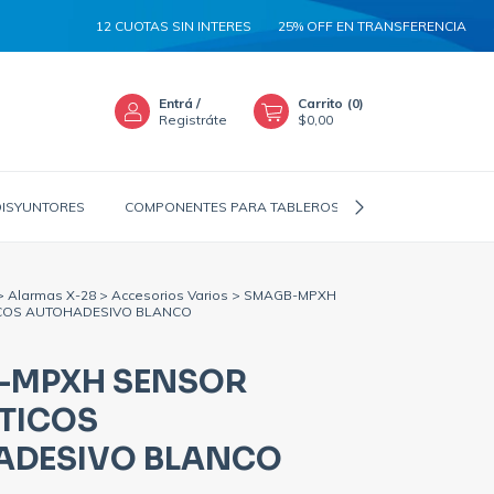
12 CUOTAS SIN INTERES
25% OFF EN TRANSFERENCIA
5% A
Entrá
/
Carrito
(
0
)
Registráte
$0,00
DISYUNTORES
COMPONENTES PARA TABLEROS
CANALIZADORES
>
Alarmas X-28
>
Accesorios Varios
>
SMAGB-MPXH
COS AUTOHADESIVO BLANCO
-MPXH SENSOR
TICOS
ADESIVO BLANCO