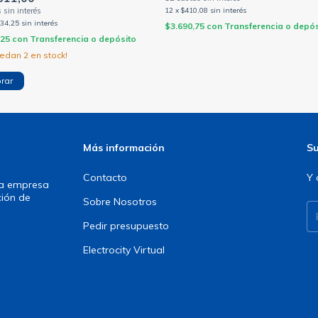
12
x
$410,08
sin interés
634,25
sin interés
$3.690,75
con
Transferencia o depós
,25
con
Transferencia o depósito
uedan
2
en stock!
Más información
Su
Contacto
Y 
una empresa
ción de
Sobre Nosotros
Pedir presupuesto
Electrocity Virtual