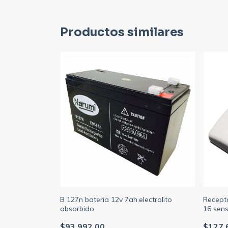
Productos similares
B 127n bateria 12v 7ah.electrolito
Recepto
absorbido
16 sens
$93.992,00
$127.