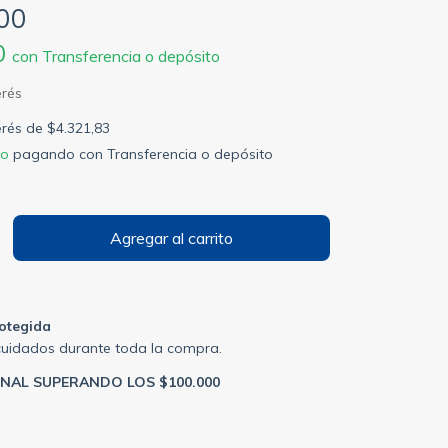
00
0
con
Transferencia o depósito
terés de
$4.321,83
to
pagando con Transferencia o depósito
otegida
cuidados durante toda la compra.
ONAL SUPERANDO LOS $100.000
P:
Cambiar CP