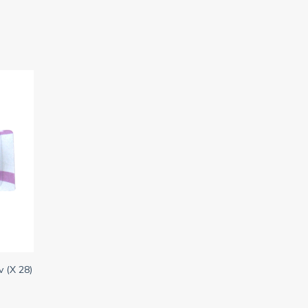
v (X 28)