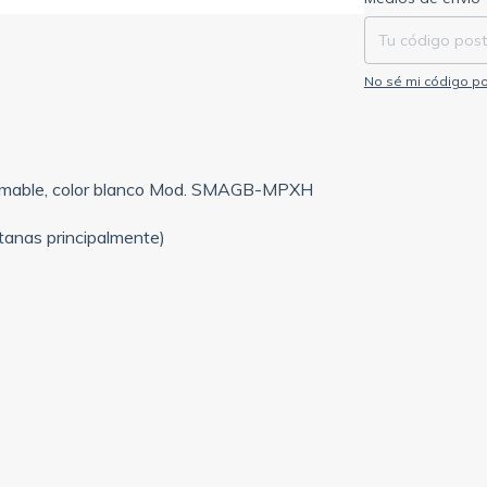
No sé mi código po
ramable, color blanco Mod. SMAGB-MPXH
ntanas principalmente)