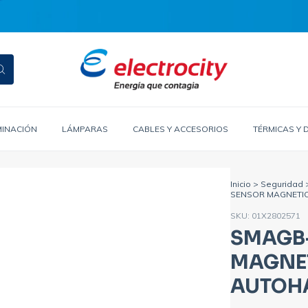
MINACIÓN
LÁMPARAS
CABLES Y ACCESORIOS
TÉRMICAS Y 
Inicio
>
Seguridad
SENSOR MAGNETI
SKU:
01X2802571
SMAGB
MAGNE
AUTOH