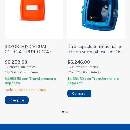
SOPORTE INDIVIDUAL
Caja capsulada industrial de
C/TECLA 1 PUNTO 10A
tablero vacia p/bases de 16a
(KALOP)
c/tapa azul (KALOP)
$6.258,00
$6.246,00
12
x
$521,50
sin interés
12
x
$520,50
sin interés
$4.693,50
con
Transferencia o
$4.684,50
con
Transferencia o
depósito
depósito
¡Solo quedan
2
en stock!