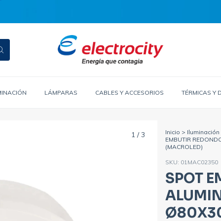
MINACIÓN
LÁMPARAS
CABLES Y ACCESORIOS
TÉRMICAS Y 
Inicio
>
Iluminación
1
/
3
EMBUTIR REDONDO 
(MACROLED)
SKU:
01MAC02350
SPOT E
ALUMIN
Ø80X3