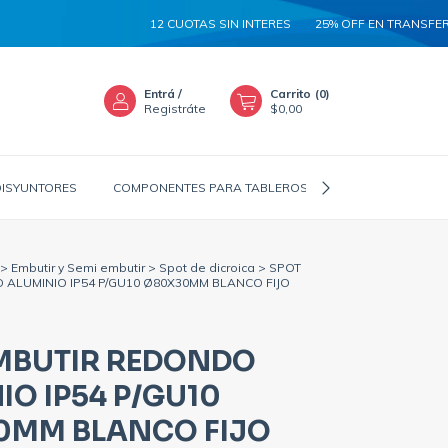
12 CUOTAS SIN INTERES
25% OFF EN TRANSFERENCIA
Entrá
/
Carrito
(
0
)
Registráte
$0,00
DISYUNTORES
COMPONENTES PARA TABLEROS
CANALIZADORES
>
Embutir y Semi embutir
>
Spot de dicroica
>
SPOT
ALUMINIO IP54 P/GU10 Ø80X30MM BLANCO FIJO
MBUTIR REDONDO
IO IP54 P/GU10
0MM BLANCO FIJO