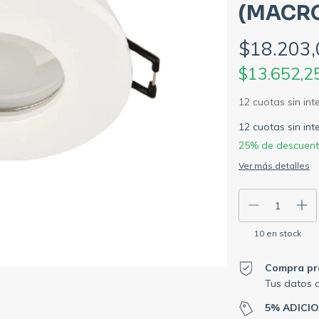
(MACRO
$18.203,
$13.652,2
12
cuotas sin in
25% de descuen
Ver más detalles
10
en stock
Compra pr
Tus datos 
5% ADICI