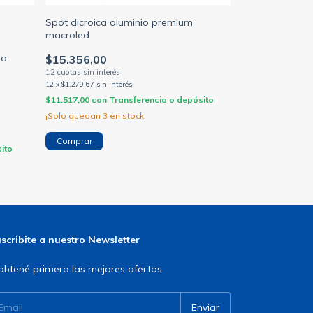
Spot dicroica aluminio premium
+1
macroled
Spot aluminio 
dicroica led
ra
$15.356,00
$14.687,00
12
x
$1.279,67
sin interés
$11.517,00
con
Transferencia o depósito
12
x
$1.223,92
sin in
¡Solo quedan
3
en stock!
$11.015,25
con
T
Comprar
ito
scribite a nuestro Newsletter
obtené primero las mejores ofertas