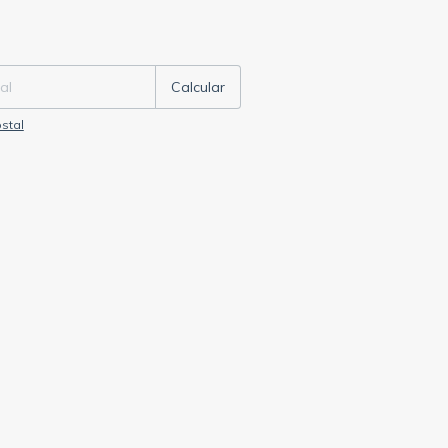
P:
Cambiar CP
Calcular
stal