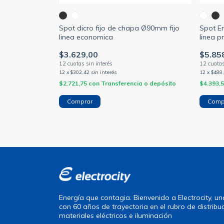
r Móvil Para
Spot dicro fijo de chapa Ø90mm fijo
Spot E
linea economica
linea 
$3.629,00
$5.85
12
x
$302,42
sin interés
12
x
$488
a o depósito
$2.721,75
con
Transferencia o depósito
$4.393,
Comprar
Comp
Energía que contagia. Bienvenido a Electrocity, 
con 60 años de trayectoria en el rubro de distribu
materiales eléctricos e iluminación