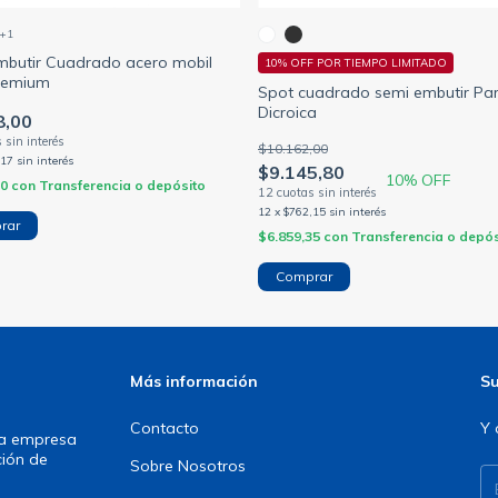
+1
mbutir Cuadrado acero mobil
10% OFF POR TIEMPO LIMITADO
premium
Spot cuadrado semi embutir Pa
Dicroica
8,00
$10.162,00
,17
sin interés
$9.145,80
10
% OFF
50
con
Transferencia o depósito
12
x
$762,15
sin interés
rar
$6.859,35
con
Transferencia o depós
Comprar
Más información
Su
Contacto
Y 
una empresa
ción de
Sobre Nosotros