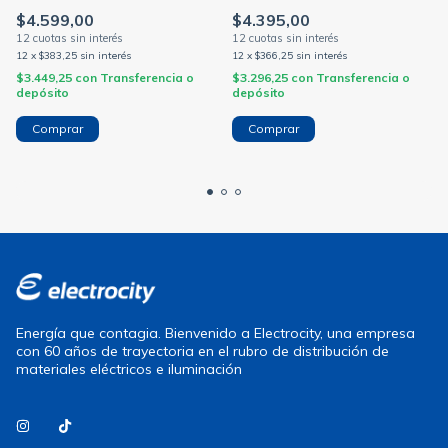
transparente ip67 c/tapa
ip67 c/tapa p/caja 5x10
$4.599,00
$4.395,00
p/caja 5x10
12
x
$383,25
sin interés
12
x
$366,25
sin interés
$3.449,25
con
Transferencia o
$3.296,25
con
Transferencia o
depósito
depósito
Energía que contagia. Bienvenido a Electrocity, una empresa
con 60 años de trayectoria en el rubro de distribución de
materiales eléctricos e iluminación