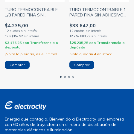
TUBO TERMOCONTRAIBLE
TUBO TERMOCONTRAIBLE 1
1/8 PARED FINA SIN
PARED FINA SIN ADHESIVO
ADHESIVO 3.2MM - 1.6MM x 5
25.4MM -12.7MM x 5 METROS
$4.235,00
$33.647,00
METROS
12
x
$352,92
sin interés
12
x
$2.803,92
sin interés
$3.176,25
con
Transferencia o
$25.235,25
con
Transferencia o
depósito
depósito
¡No te lo pierdas, es el último!
¡Solo quedan
4
en stock!
Energía que contagia. Bienvenido a Electrocity, una empresa
con 60 años de trayectoria en el rubro de distribución de
materiales eléctricos e iluminación