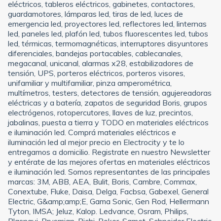
eléctricos, tableros eléctricos, gabinetes, contactores,
guardamotores, lámparas led, tiras de led, luces de
emergencia led, proyectores led, reflectores led, linternas
led, paneles led, plafón led, tubos fluorescentes led, tubos
led, térmicas, termomagnéticas, interruptores disyuntores
diferenciales, bandejas portacables, cablecanales,
megacanal, unicanal, alarmas x28, estabilizadores de
tensión, UPS, porteros eléctricos, porteros visores,
unifamiliar y multifamiliar, pinza amperométrica,
multímetros, testers, detectores de tensión, agujereadoras
eléctricas y a batería, zapatos de seguridad Boris, grupos
electrógenos, rotopercutores, llaves de luz, precintos,
jabalinas, puesta a tierra y TODO en materiales eléctricos
e iluminación led. Comprá materiales eléctricos e
iluminación led al mejor precio en Electrocity y te lo
entregamos a domicilio. Registrate en nuestro Newsletter
y entérate de las mejores ofertas en materiales eléctricos
e iluminación led. Somos representantes de las principales
marcas: 3M, ABB, AEA, Bulit, Boris, Cambre, Commax,
Conextube, Fluke, Daisa, Delga, Facbsa, Gabexel, General
Electric, G&amp;amp;E, Gama Sonic, Gen Rod, Hellermann
Tyton, IMSA; Jeluz, Kalop. Ledvance, Osram, Philips,
Plasnavi, Prysmian, Richi, Roker, Samet, Schneider Electric,