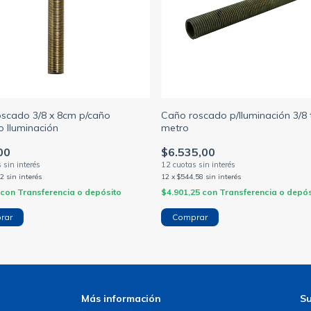
oscado 3/8 x 8cm p/caño
Caño roscado p/Iluminación 3/8 t
 Iluminación
metro
00
$6.535,00
92
sin interés
12
x
$544,58
sin interés
con
Transferencia o depósito
$4.901,25
con
Transferencia o depós
Más información
Su