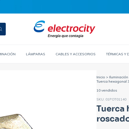
MINACIÓN
LÁMPARAS
CABLES Y ACCESORIOS
TÉRMICAS Y 
Inicio
>
Iluminación
Tuerca hexagonal 3
10 vendidos
SKU:
01POT01140
Tuerca 
roscado