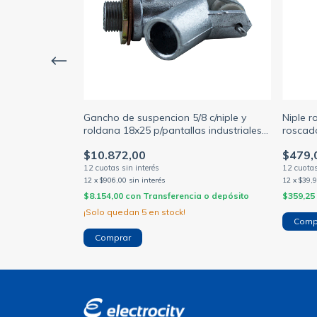
Gancho de suspencion 5/8 c/niple y
Niple r
a e40 a e27
roldana 18x25 p/pantallas industriales
roscado
(SP ILUMINACION)
$10.872,00
$479,
12
x
$906,00
sin interés
12
x
$39,
ia o depósito
$8.154,00
con
Transferencia o depósito
$359,25
¡Solo quedan
5
en stock!