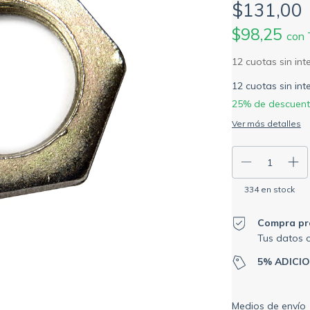
$131,00
$98,25
con
12
cuotas sin in
25% de descuen
Ver más detalles
334
en stock
Compra pr
Tus datos 
5% ADICI
Entregas para el C
Medios de envío