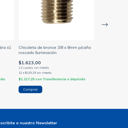
ira x1
Chicoleta de bronce 3/8 x 8mm p/caño
ACCESORIOS 
roscado Iluminación
SUPERFICIAL P
(SICA)
$1.623,00
$16.251,00
12
x
$135,25
sin interés
12
x
$1.354,25
sin in
ito
$1.217,25
con
Transferencia o depósito
$12.188,25
con
T
scribite a nuestro Newsletter