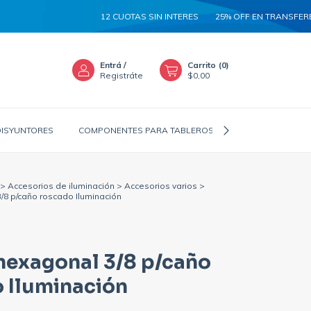
12 CUOTAS SIN INTERES
25% OFF EN TRANSFERENCI
Entrá
/
Carrito
(
0
)
Registráte
$0,00
DISYUNTORES
COMPONENTES PARA TABLEROS
CANALIZADORES
>
Accesorios de iluminación
>
Accesorios varios
>
/8 p/caño roscado Iluminación
hexagonal 3/8 p/caño
 Iluminación