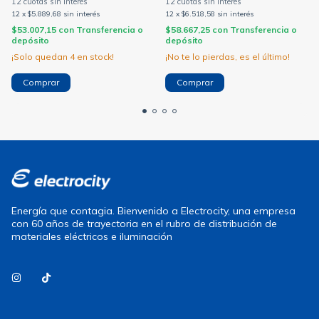
12
x
$5.889,68
sin interés
12
x
$6.518,58
sin interés
$53.007,15
con
Transferencia o
$58.667,25
con
Transferencia o
depósito
depósito
¡Solo quedan
4
en stock!
¡No te lo pierdas, es el último!
Energía que contagia. Bienvenido a Electrocity, una empresa
con 60 años de trayectoria en el rubro de distribución de
materiales eléctricos e iluminación