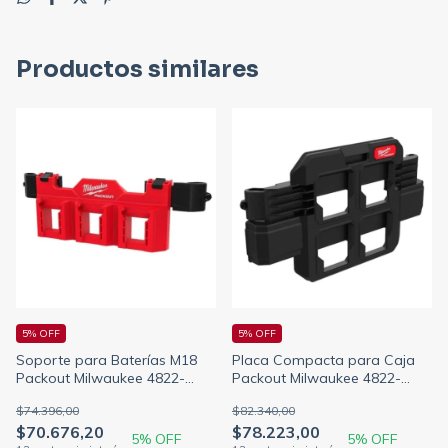
Productos similares
5% OFF
5% OFF
Soporte para Baterías M18
Placa Compacta para Caja
Packout Milwaukee 4822-
Packout Milwaukee 4822-
8603
8608
$74.396,00
$82.340,00
$70.676,20
$78.223,00
5
% OFF
5
% OFF