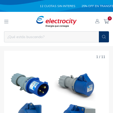
12 CUOTAS SIN INTERES
25% OFF EN TRANSFER
0
1
/
11