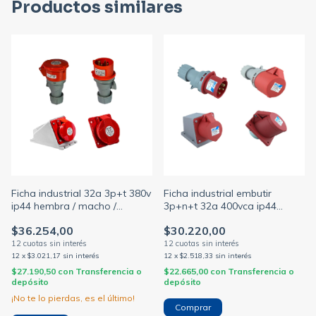
Productos similares
Ficha industrial 32a 3p+t 380v
Ficha industrial embutir
ip44 hembra / macho /
3p+n+t 32a 400vca ip44
exterior / embutir (FAMATEL)
hembra / macho / exterior /
$36.254,00
$30.220,00
embutir (SICA)
12
x
$3.021,17
sin interés
12
x
$2.518,33
sin interés
$27.190,50
con
Transferencia o
$22.665,00
con
Transferencia o
depósito
depósito
¡No te lo pierdas, es el último!
Comprar