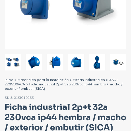
Inicio
>
Materiales para la Instalación
>
Fichas Industriales
>
32A -
220/230VCA
>
Ficha industrial 2p+t 32a 230vca ip44 hembra / macho /
exterior / embutir (SICA)
SKU:
01SIC10265
Ficha industrial 2p+t 32a
230vca ip44 hembra / macho
/ exterior / embutir (SICA)