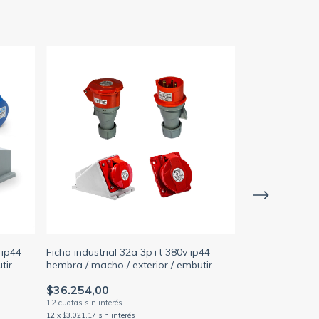
 ip44
Ficha industrial 32a 3p+t 380v ip44
Ficha industria
tir
hembra / macho / exterior / embutir
hembra / macho 
(FAMATEL)
(SICA)
$36.254,00
$26.796,00
12
x
$3.021,17
sin interés
12
x
$2.233,00
sin in