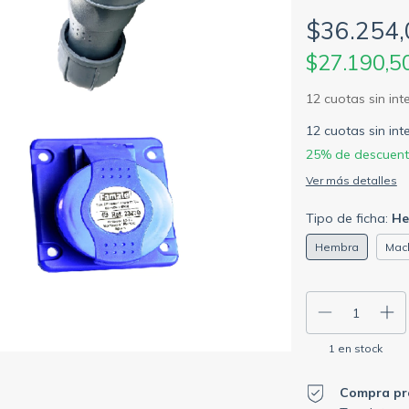
$36.254,
$27.190,5
12
cuotas sin in
25% de descuen
Ver más detalles
Tipo de ficha:
He
Hembra
Mac
1
en stock
Compra pr