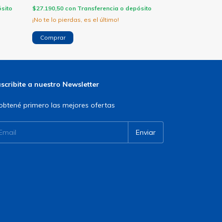
sito
$27.190,50
con
Transferencia o depósito
$20.097,00
con
T
¡No te lo pierdas, es el último!
Comprar
Comprar
scribite a nuestro Newsletter
obtené primero las mejores ofertas