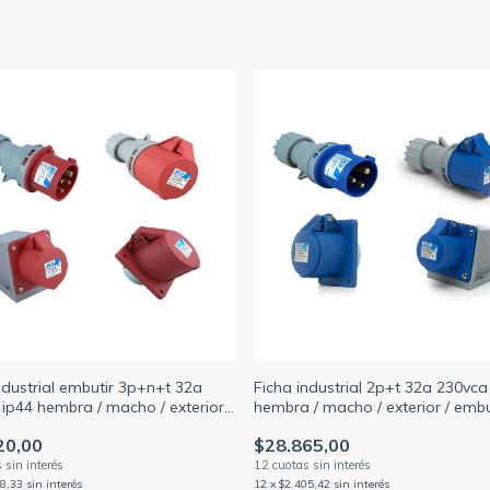
ndustrial embutir 3p+n+t 32a
Ficha industrial 2p+t 32a 230vca
ip44 hembra / macho / exterior /
hembra / macho / exterior / embu
 (SICA)
(SICA)
20,00
$28.865,00
18,33
sin interés
12
x
$2.405,42
sin interés