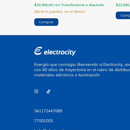
ia o depósito
$29.856,00
con
Transferencia o depósito
$22.665
¡No te lo pierdas, es el último!
Comp
Comprar
Energía que contagia. Bienvenido a Electrocity, 
con 60 años de trayectoria en el rubro de distribu
materiales eléctricos e iluminación
541172447689
77001005