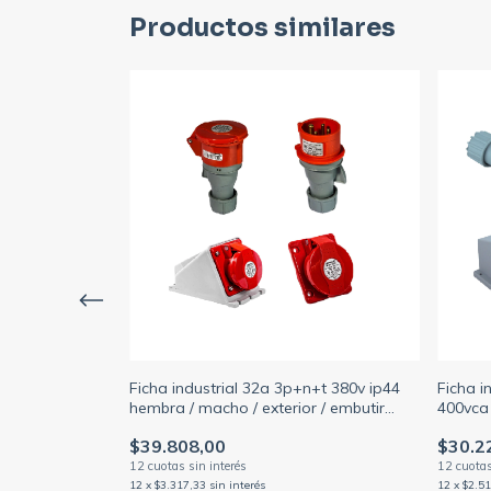
Productos similares
a 400vca ip44
Ficha industrial 32a 3p+n+t 380v ip44
Ficha i
r / embutir
hembra / macho / exterior / embutir
400vca 
(FAMATEL)
embutir
$39.808,00
$30.2
12
x
$3.317,33
sin interés
12
x
$2.5