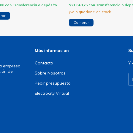
,00
con
Transferencia o depósito
$21.648,75
con
Transferencia o depó
¡Solo quedan
5
en stock!
rar
Comprar
Más información
Su
Contacto
Y 
una empresa
ción de
Sobre Nosotros
Pedir presupuesto
Electrocity Virtual