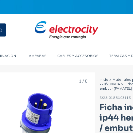
MINACIÓN
LÁMPARAS
CABLES Y ACCESORIOS
TÉRMICAS Y 
Inicio
>
Materiales 
1
/
8
220/230VCA
>
Ficha
embutir (FAMATEL)
SKU:
01GBX03115
Ficha i
ip44 he
/ embut