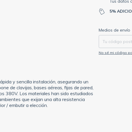
Tus datos 
5% ADICI
Entregas para el C
Medios de envío
No sé mi código po
ápida y sencilla instalación, asegurando un
one de clavijas, bases aéreas, fijas de pared,
los 380V. Los materiales han sido estudiados
mbientes que exijan una alta resistencia
r / embutir a elección.