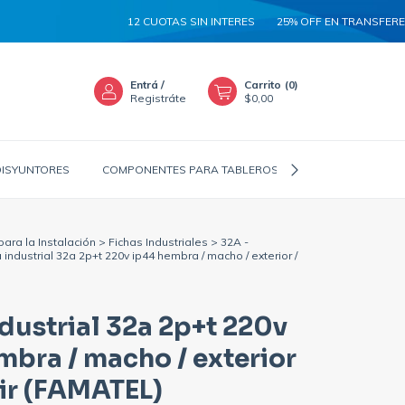
12 CUOTAS SIN INTERES
25% OFF EN TRANSFERENCIA
Entrá
/
Carrito
(
0
)
Registráte
$0,00
DISYUNTORES
COMPONENTES PARA TABLEROS
CANALIZADORES
para la Instalación
>
Fichas Industriales
>
32A -
 industrial 32a 2p+t 220v ip44 hembra / macho / exterior /
ndustrial 32a 2p+t 220v
mbra / macho / exterior
ir (FAMATEL)