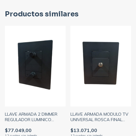
Productos similares
LLAVE ARMADA 2 DIMMER
LLAVE ARMADA MODULO TV
REGULADOR LUMINICO
UNIVERSAL ROSCA FINAL
C/PERILLA GRIS + TAPA ARTE
GRIS + TAPA ARTE GRIS
$77.049,00
$13.071,00
GRIS DISTANCIADOR GRIS
DISTANCIADOR BLANCO