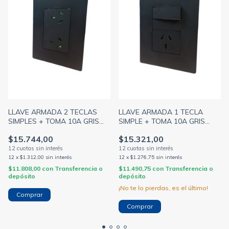
LLAVE ARMADA 2 TECLAS
LLAVE ARMADA 1 TECLA
SIMPLES + TOMA 10A GRIS
SIMPLE + TOMA 10A GRIS
BAUHAUS + TAPA ARTE GRIS
BAUHAUS + TAPA ARTE GRIS
$15.744,00
$15.321,00
DISTANNCIADOR GRIS
DISTANCIADOR GRIS
(CAMBRE)
(CAMBRE)
12
x
$1.312,00
sin interés
12
x
$1.276,75
sin interés
$11.808,00
con
Transferencia o
$11.490,75
con
Transferencia o
depósito
depósito
¡No te lo pierdas, es el último!