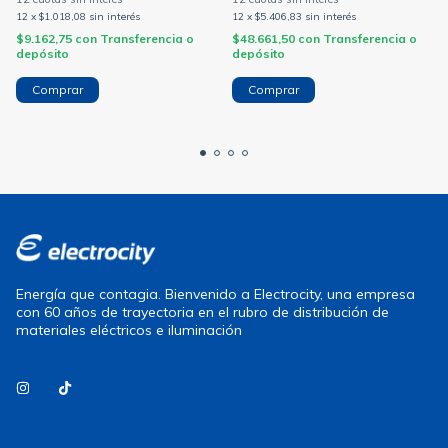
(CAMBRE)
GRIS (CAMBRE)
12
x
$1.018,08
sin interés
12
x
$5.406,83
sin interés
$9.162,75
con
Transferencia o
$48.661,50
con
Transferencia o
depósito
depósito
Energía que contagia. Bienvenido a Electrocity, una empresa
con 60 años de trayectoria en el rubro de distribución de
materiales eléctricos e iluminación