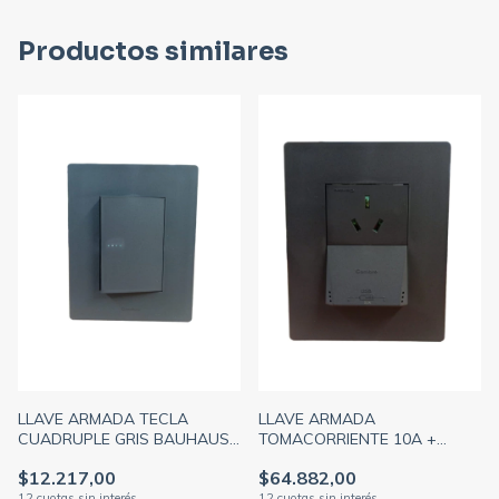
Productos similares
LLAVE ARMADA TECLA
LLAVE ARMADA
CUADRUPLE GRIS BAUHAUS
TOMACORRIENTE 10A +
+ TAPA ARTE GRIS
TOMA USB DOBLE + TAPA
$12.217,00
$64.882,00
DISTANCIADOR GRIS
ARTE GRIS DISTANCIADOR